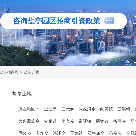
咨询盐亭园区招商引资政策
盐亭招商网
>
盐亭 厂房
盐亭土地
所在地区：
全盐亭
三元乡
两岔河乡
两河镇
云溪镇
大兴回族乡
安家镇
宗海乡
富驿镇
巨龙镇
折弓乡
新
毛公乡
永泰乡
洗泽乡
玉龙镇
石牛庙乡
茶亭乡
金孔